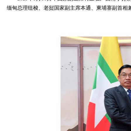
缅甸总理纽梭、老挝国家副主席本通、柬埔寨副首相