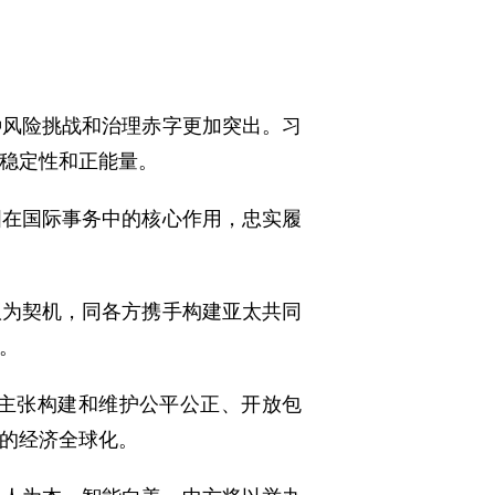
种风险挑战和治理赤字更加突出。习
稳定性和正能量。
国在国际事务中的核心作用，忠实履
议为契机，同各方携手构建亚太共同
。
主张构建和维护公平公正、开放包
的经济全球化。