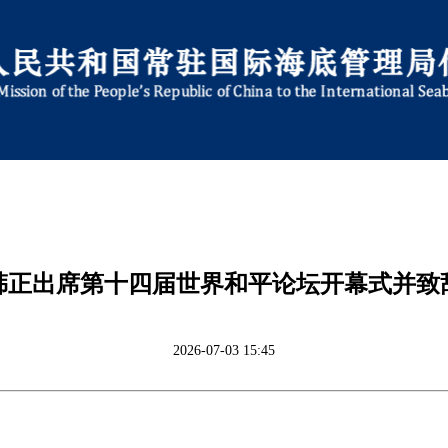
韩正出席第十四届世界和平论坛开幕式并致
2026-07-03 15:45